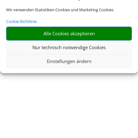
Wir verwenden Statistiken-Cookies und Marketing Cookies.
Cookie-Richtlinie
Buchen Sie Ihre nächste Reise.
Alle Cookies akzeptieren
Nur technisch notwendige Cookies
JETZT NACH MEINER
Einstellungen ändern
NÄCHSTEN REISE
SUCHEN