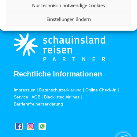
Nur technisch notwendige Cookies
Einstellungen ändern
Rechtliche Informationen
Impressum
|
Datenschutzerklärung
|
Online Check-In
|
Service
|
AGB
|
Blacklisted Airlines
|
Barrierefreiheitserklärung